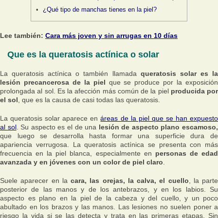
¿Qué tipo de manchas tienes en la piel?
Lee también:
Cara más joven y sin arrugas en 10 días
Que es la queratosis actínica o solar
La queratosis actínica o también llamada
queratosis solar es l
lesión precancerosa de la piel
que se produce por la exposició
prolongada al sol. Es la afección más común de la piel
producida por
el sol
, que es la causa de casi todas las queratosis.
La queratosis solar aparece en
áreas de la piel que se han expuest
al sol
. Su aspecto es el de una
lesión de aspecto plano escamoso
que luego se desarrolla hasta formar una superficie dura de
apariencia verrugosa. La queratosis actínica se presenta con más
frecuencia en la piel blanca, especialmente en
personas de eda
avanzada y en jóvenes con un color de piel claro
.
Suele aparecer en la
cara, las orejas, la calva, el cuello
, la parte
posterior de las manos y de los antebrazos, y en los labios. Su
aspecto es plano en la piel de la cabeza y del cuello, y un poco
abultado en los brazos y las manos. Las lesiones no suelen poner a
riesgo la vida si se las detecta y trata en las primeras etapas. Sin