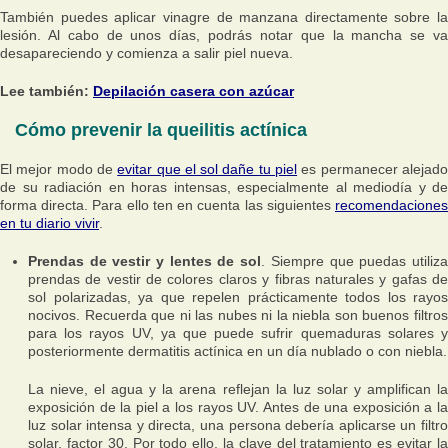
También puedes aplicar vinagre de manzana directamente sobre la
lesión. Al cabo de unos días, podrás notar que la mancha se va
desapareciendo y comienza a salir piel nueva.
Lee también:
Depilación casera con azúcar
Cómo prevenir la queilitis actínica
El mejor modo de
evitar que el sol dañe tu piel
es permanecer alejad
de su radiación en horas intensas, especialmente al mediodía y de
forma directa. Para ello ten en cuenta las siguientes
recomendaciones
en tu diario vivir
.
Prendas de vestir y lentes de sol
. Siempre que puedas utiliz
prendas de vestir de colores claros y fibras naturales y gafas de
sol polarizadas, ya que repelen prácticamente todos los rayos
nocivos. Recuerda que ni las nubes ni la niebla son buenos filtros
para los rayos UV, ya que puede sufrir quemaduras solares y
posteriormente dermatitis actínica en un día nublado o con niebla.
La nieve, el agua y la arena reflejan la luz solar y amplifican la
exposición de la piel a los rayos UV. Antes de una exposición a la
luz solar intensa y directa, una persona debería aplicarse un filtro
solar, factor 30. Por todo ello, la clave del tratamiento es evitar la