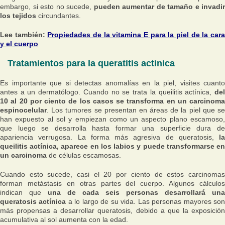
embargo, si esto no sucede,
pueden aumentar de tamaño e invadir
los tejidos
circundantes.
Lee también:
Propiedades de la vitamina E para la piel de la car
y el cuerpo
Tratamientos para la queratitis actinica
Es importante que si detectas anomalías en la piel, visites cuanto
antes a un dermatólogo. Cuando no se trata la queilitis actínica,
del
10 al 20 por ciento de los casos se transforma en un carcinoma
espinocelular
. Los tumores se presentan en áreas de la piel que se
han expuesto al sol y empiezan como un aspecto plano escamoso,
que luego se desarrolla hasta formar una superficie dura de
apariencia verrugosa. La forma más agresiva de queratosis,
la
queilitis actínica, aparece en los labios y puede transformarse en
un carcinoma
de células escamosas.
Cuando esto sucede, casi el 20 por ciento de estos carcinomas
forman metástasis en otras partes del cuerpo. Algunos cálculos
indican que
una de cada seis personas desarrollará una
queratosis actínica
a lo largo de su vida. Las personas mayores so
más propensas a desarrollar queratosis, debido a que la exposición
acumulativa al sol aumenta con la edad.