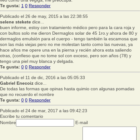
veo como una vegiga, me preocupa.
Te gusta:
1
0
Responder
Publicado el 26 de may, 2015 a las 22:38:55
selene stekete
dice...
buen informe, estoy con tratamiento médico pero para la cara roja y
con bultos solo me dieron Dermaglos solar de 45 1ro.y ahora de 80 y
dermaglos emulsión para el cuerpo - tengo también la escamosa que
son las más viejas pero no me molestan tanto como las nuevas, ya
hace años me opere una en la pierna y recién ahora esta saliendo
otras, (confieso que no tome sol con exceso, pero son años (78) y
tengo una piel muy blanca y delgada.
Te gusta:
0
0
Responder
Publicado el 11 de dic, 2016 a las 05:05:33
Gabriel Enecoiz
dice...
De todas las formas que opinas hasta quimio con algunas pomadas
que no recuerdo el nombre
Te gusta:
0
0
Responder
Publicado el 24 de mar, 2017 a las 09:42:23
Escribe tu comentario
Nombre
E-mail