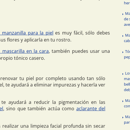
he
Ma
de 
av
a manzanilla para la piel
es muy fácil, sólo debes
Ma
us flores y aplicarla en tu rostro.
cab
a mascarilla en la cara
, también puedes usar una
Tó
pe
propio tónico casero.
Lo
enovar tu piel por completo usando tan sólo
mas
iel, te ayudará a eliminar impurezas y hacerla ver
bel
deb
Ma
te ayudará a reducir la pigmentación en las
con
el
, sino que también actúa como
aclarante del
Ma
par
 realizar una limpieza facial profunda sin secar