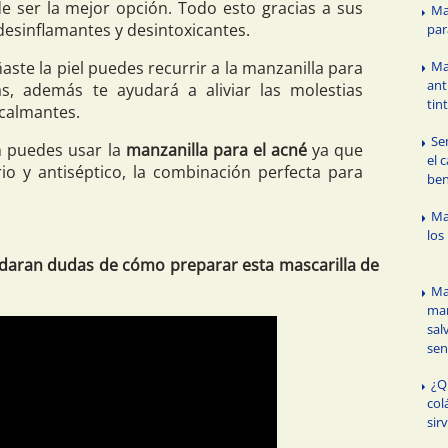
de ser la mejor opción. Todo esto gracias a sus
Ma
desinflamantes y desintoxicantes.
par
ñaste la piel puedes recurrir a la manzanilla para
Ma
ant
, además te ayudará a aliviar las molestias
tin
 calmantes.
Se
 puedes usar la
manzanilla para el acné
ya que
el 
o y antiséptico, la combinación perfecta para
ben
Ma
los
uedaran dudas de cómo preparar esta mascarilla de
Ma
man
sal
sen
¿Q
col
sir