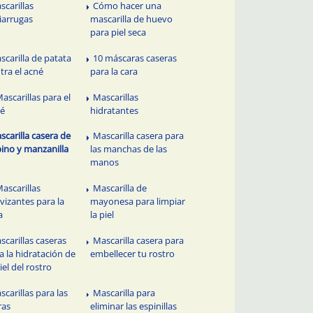
scarillas
Cómo hacer una
iarrugas
mascarilla de huevo
para piel seca
scarilla de patata
10 máscaras caseras
tra el acné
para la cara
Mascarillas para el
Mascarillas
né
hidratantes
scarilla casera de
Mascarilla casera para
ino y manzanilla
las manchas de las
manos
Mascarillas
Mascarilla de
vizantes para la
mayonesa para limpiar
a
la piel
scarillas caseras
Mascarilla casera para
a la hidratación de
embellecer tu rostro
piel del rostro
scarillas para las
Mascarilla para
ras
eliminar las espinillas