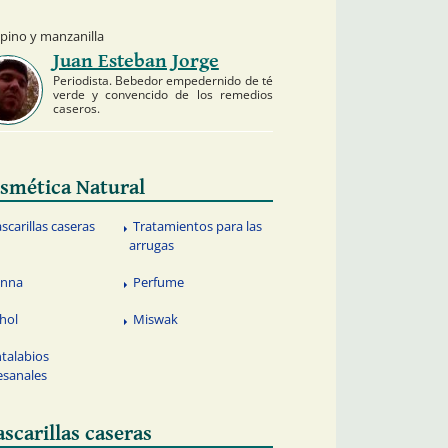
epino y manzanilla
Juan Esteban Jorge
Periodista. Bebedor empedernido de té
verde y convencido de los remedios
caseros.
smética Natural
scarillas caseras
Tratamientos para las
arrugas
nna
Perfume
hol
Miswak
ntalabios
esanales
scarillas caseras