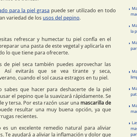
Ma
do para la piel grasa
puede ser utilizado en todo
ma
ran variedad de los
usos del pepino
.
Ma
la 
sitas refrescar y humectar tu piel confía en el
Ma
reparar una pasta de este vegetal y aplicarla en
par
odo lo que tiene para ofrecerte.
s de piel seca también puedes aprovechar las
. Así evitarás que se vea tirante y seca,
Ma
lim
verano, cuando el sol causa estragos en tu piel.
Ma
o sabes que hacer para deshacerte de la piel
pat
usar el pepino que la suavizará rápidamente. Se
le y tersa. Por esta razón usar una
mascarilla de
Ma
uede resultar una muy buena opción, ya que
ma
rrugas recientes.
La
 es un excelente remedio natural para aliviar
mas
. Te ayudará a aliviar la inflamación y dolor que
par