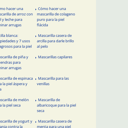
mo hacer una
Cómo hacer una
carilla de arroz con
mascarilla de colageno
l y leche para
puro para la piel
minar arrugas
flácida
illa blanca:
Mascarilla casera de
piedades y 7 usos
arcilla para darle brillo
agrosos para la piel
al pelo
scarilla de piña y
Mascarillas capilares
endras para
minar arrugas
scarilla de espinaca
Mascarilla para las
a la piel áspera y
venillas
a
scarilla de melón
Mascarilla de
a la piel seca
albaricoque para la piel
seca
scarilla de yogurt y
Mascarilla casera de
anja contra la
menta para una piel