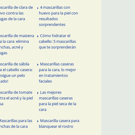
scarilla de clara de
4 mascarillas con
vo contra las
huevo para la piel con
ugas de la cara
resultados
sorprendentes
scarilla de maizena
Cómo hidratar el
a la cara: elimina
cabello: 5 mascarillas
chas, acné y
que te sorprenderán
ugas
scarilla de sábila
Mascarillas caseras
a el cabello casera:
para la cara, lo mejor
nsigue un pelo
en tratamientos
ado!
faciales
scarilla de tomate
Las mejores
tra el acné y la piel
mascarillas caseras
sa
para la piel seca de la
cara
Mascarillas para las
Mascarilla casera para
chas de la cara
blanquear el rostro