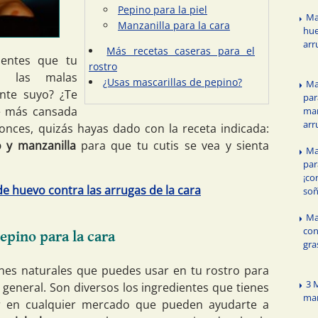
Pepino para la piel
Ma
Manzanilla para la cara
hue
arr
Más recetas caseras para el
sientes que tu
rostro
s las malas
¿Usas mascarillas de pepino?
Ma
ante suyo? ¿Te
par
ve más cansada
man
arr
nces, quizás hayas dado con la receta indicada:
o y manzanilla
para que tu cutis se vea y sienta
Ma
par
¡co
de huevo contra las arrugas de la cara
soñ
Ma
con
epino para la cara
gra
es naturales que puedes usar en tu rostro para
3 
 general. Son diversos los ingredientes que tienes
man
 en cualquier mercado que pueden ayudarte a