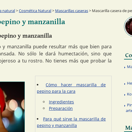
a natural
>
Cosmética Natural
>
Mascarillas caseras
> Mascarilla casera de p
pepino y manzanilla
 pepino y manzanilla
o y manzanilla puede resultar más que bien para
cansada. No sólo le dará humectación, sino que
Co
ojeroso a tu rostro. No tienes más que probar la
Ma
He
Cómo hacer mascarilla de
pepino para la cara
Ko
Ingredientes
Pi
Preparación
art
Para qué sirve la mascarilla de
pepino y manzanilla
Ma