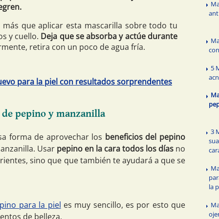
Ma
egren.
ant
 más que aplicar esta mascarilla sobre todo tu
s y cuello.
Deja que se absorba y actúe durante
Ma
rmente, retira con un poco de agua fría.
con
5 
ac
uevo para la piel con resultados sorprendentes
Ma
pep
a de pepino y manzanilla
3 
osa forma de aprovechar los
beneficios del pepino
sua
anzanilla. Usar
pepino en la cara todos los días
no
car
trientes, sino que que también te ayudará a que se
Ma
par
la 
pino para la piel
es muy sencillo, es por esto que
Ma
oje
ientos de belleza.