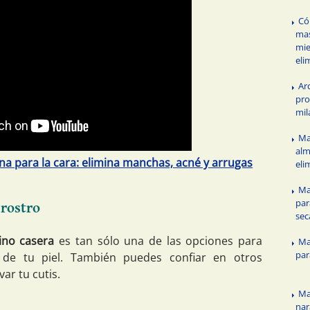
Có
mas
mie
eli
Arc
pro
mil
Ma
alm
na para la cara: elimina manchas, acné y arrugas
eli
Ma
par
 rostro
sec
ino casera
es tan sólo una de las opciones para
Ma
par
 de tu piel. También puedes confiar en otros
ar tu cutis.
Ma
nar