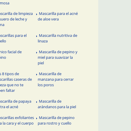
rmosa
scarilla de limpieza
Mascarilla para el acné
suero de leche y
de aloe vera
ena
scarillas para el
Mascarilla nutritiva de
ello
linaza
nico facial de
Mascarilla de pepino y
pino
miel para suavizar la
piel
s 8 tipos de
Mascarilla de
carillas caseras de
manzana para cerrar
leza que no te
los poros
en faltar
scarilla de papaya
Mascarilla de
tra el acné
arándanos para la piel
scarillas exfoliantes
Mascarilla de pepino
a la cara y el cuerpo
para rostro y cuello