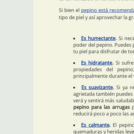
Si bien el
pepino está recomenda
tipo de piel y así aprovechar la g
Es humectante
.
Si nece
poder del pepino. Puedes p
tu piel para disfrutar de t
Es hidratante
.
Si sufre
propiedades del pepino
principalmente durante el 
Es suavizante
.
Si ya n
agrietada también puedes 
verá y sentirá más saludab
pepino para las arrugas
p
reducirá poco a poco las a
Es calmante
.
El pepino
quemaduras y heridas leves