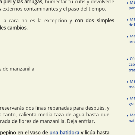
 piel y las arrugas
, humectar tu cutis y devolverle
Ma
par
es externos contaminantes y el paso del tiempo.
Ma
a la cara no es la excepción y
con dos simples
de 
des cambios
.
Ma
arr
Có
cab
s de manzanilla
tra
Mas
ma
Ma
gra
l reservarás dos finas rebanadas para después, y
s tanto, calienta media taza de agua hasta que
Ma
arada de flores de manzanilla. Deja enfriar.
nat
l pepino en el vaso de
una batidora
y licúa hasta