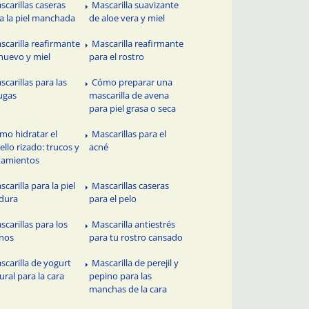
scarillas caseras
Mascarilla suavizante
a la piel manchada
de aloe vera y miel
scarilla reafirmante
Mascarilla reafirmante
huevo y miel
para el rostro
scarillas para las
Cómo preparar una
ugas
mascarilla de avena
para piel grasa o seca
mo hidratar el
Mascarillas para el
ello rizado: trucos y
acné
tamientos
carilla para la piel
Mascarillas caseras
dura
para el pelo
scarillas para los
Mascarilla antiestrés
nos
para tu rostro cansado
scarilla de yogurt
Mascarilla de perejil y
ural para la cara
pepino para las
manchas de la cara