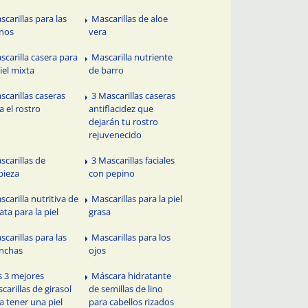
scarillas para las
Mascarillas de aloe
nos
vera
scarilla casera para
Mascarilla nutriente
piel mixta
de barro
scarillas caseras
3 Mascarillas caseras
a el rostro
antiflacidez que
dejarán tu rostro
rejuvenecido
scarillas de
3 Mascarillas faciales
pieza
con pepino
scarilla nutritiva de
Mascarillas para la piel
ata para la piel
grasa
scarillas para las
Mascarillas para los
nchas
ojos
s 3 mejores
Máscara hidratante
carillas de girasol
de semillas de lino
a tener una piel
para cabellos rizados