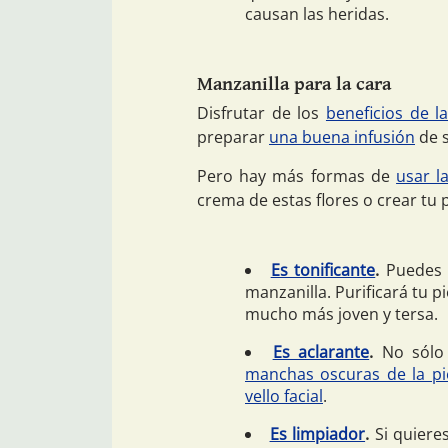
causan las heridas.
Manzanilla para la cara
Disfrutar de los
beneficios de l
preparar
una buena infusión
de s
Pero hay más formas de
usar l
crema de estas flores o crear tu 
Es tonificante
.
Puedes r
manzanilla. Purificará tu p
mucho más joven y tersa.
Es aclarante
.
No sólo 
manchas oscuras de la pi
vello facial
.
Es limpiador
.
Si quieres