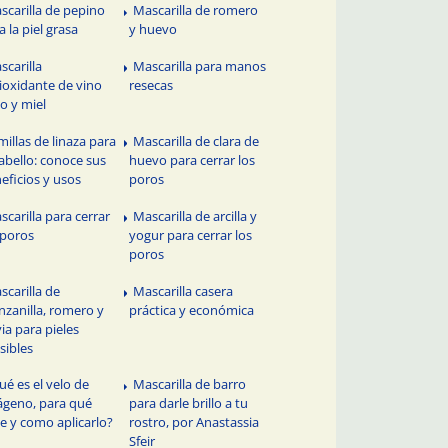
scarilla de pepino
Mascarilla de romero
a la piel grasa
y huevo
scarilla
Mascarilla para manos
ioxidante de vino
resecas
to y miel
millas de linaza para
Mascarilla de clara de
cabello: conoce sus
huevo para cerrar los
eficios y usos
poros
scarilla para cerrar
Mascarilla de arcilla y
 poros
yogur para cerrar los
poros
scarilla de
Mascarilla casera
zanilla, romero y
práctica y económica
via para pieles
sibles
ué es el velo de
Mascarilla de barro
ágeno, para qué
para darle brillo a tu
ve y como aplicarlo?
rostro, por Anastassia
Sfeir