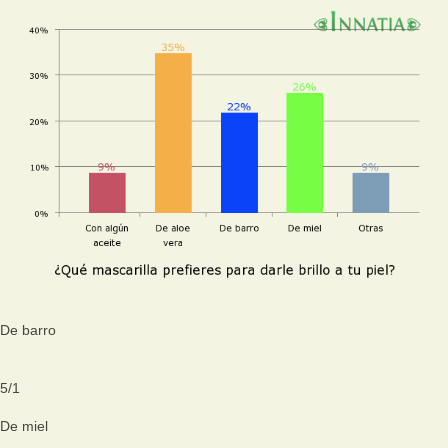
De barro
5
/
1
De miel