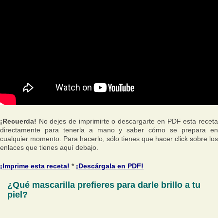
¡Recuerda!
No dejes de imprimirte o descargarte en PDF esta receta
directamente para tenerla a mano y saber cómo se prepara en
cualquier momento. Para hacerlo, sólo tienes que hacer click sobre los
enlaces que tienes aquí debajo.
¡Imprime esta receta!
*
¡Descárgala en PDF!
¿Qué mascarilla prefieres para darle brillo a tu
piel?