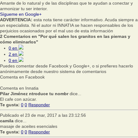
Amante de lo natural y de las disciplinas que te ayudan a conectar y
armonizar tu ser interior.
Sígueme en Google+
ADVERTENCIA:
esta nota tiene carácter informativo. Acuda siempre a
un especialista. Ni el autor ni INNATIA se hacen responsables de los
perjuicios ocasionados por el mal uso de esta información
2 Comentarios en "Por qué salen los granitos en las piernas y
cómo eliminarlos"
0
en
2
en
0
en
Puedes comentar desde Facebook y Google+, o si prefieres hacerlo
anónimamente desde nuestro sistema de comentarios
Comenta en Facebook
Comenta en Innatia
Pilar Jiménez ntroduce tu nombr
dice...
El cafe con azúcar.
Te gusta:
0
0
Responder
Publicado el 23 de mar, 2017 a las 23:12:56
camila
dice...
masaje de aceites esenciales
Te gusta:
0
0
Responder