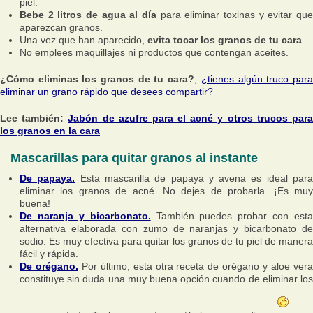
piel.
Bebe 2 litros de agua al día
para eliminar toxinas y evitar que
aparezcan granos.
Una vez que han aparecido,
evita tocar los granos de tu cara
.
No emplees maquillajes ni productos que contengan aceites.
¿Cómo eliminas los granos de tu cara?
,
¿tienes algún truco par
eliminar un grano rápido que desees compartir?
Lee también:
Jabón de azufre para el acné y otros trucos par
los granos en la cara
Mascarillas para quitar granos al instante
De papaya.
Esta mascarilla de papaya y avena es ideal par
eliminar los granos de acné. No dejes de probarla. ¡Es muy
buena!
De naranja y bicarbonato.
También puedes probar con esta
alternativa elaborada con zumo de naranjas y bicarbonato de
sodio. Es muy efectiva para quitar los granos de tu piel de manera
fácil y rápida.
De orégano.
Por último, esta otra receta de orégano y aloe ver
constituye sin duda una muy buena opción cuando de eliminar los