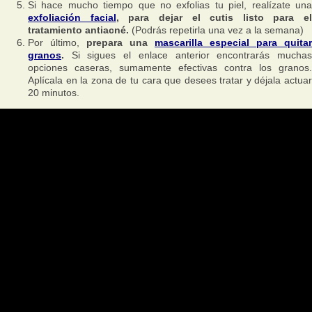
Si hace mucho tiempo que no exfolias tu piel, realízate una
exfoliación facial
, para dejar el cutis listo para el
tratamiento antiacné.
(Podrás repetirla una vez a la semana)
Por último,
prepara una
mascarilla especial para quitar
granos
.
Si sigues el enlace anterior encontrarás muchas
opciones caseras, sumamente efectivas contra los granos.
Aplícala en la zona de tu cara que desees tratar y déjala actuar
20 minutos.