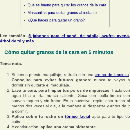
Qué es bueno para quitar los granos de la cara
Mascarillas para quitar granos al instante
¿Qué haces para quitar un grano?
Lee también:
5 jabones para el acné: de sábila, azufre, avena
árbol de té y más
Cómo quitar granos de la cara en 5 minutos
Toma nota:
Si tienes puesto maquillaje, retíralo con una
crema de limpieza
Consejito para evitar futuros granos:
nunca te vayas a
dormir sin quitarte el maquillaje.
Lava tu cara, para limpiar tus poros de impurezas.
Házlo con
agua tibia o fría, nunca caliente. Seca con toalla limpia con
suaves toques y sin frotar. En lo sucesivo, repite esta rutina al
menos dos veces al dia, a la mañana al despertar y antes de ir
a dormir.
Aplica sobre tu rostro un
tónico facial
apto para tu tipo d
cutis.
A continuación,
aplica una crema hidratante.