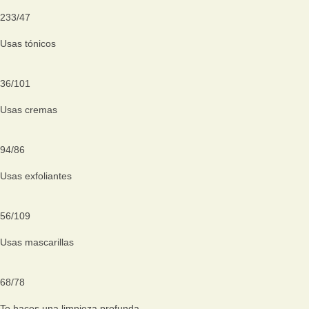
233
/
47
Usas tónicos
36
/
101
Usas cremas
94
/
86
Usas exfoliantes
56
/
109
Usas mascarillas
68
/
78
Te haces una limpieza profunda