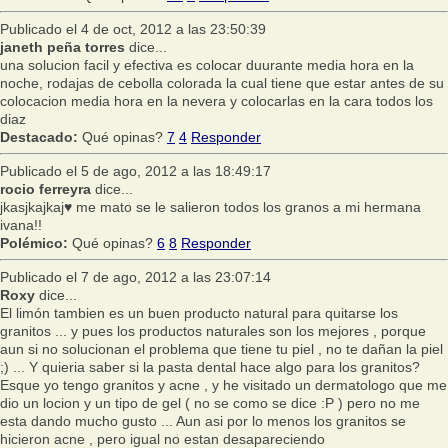
Publicado el 4 de oct, 2012 a las 23:50:39
janeth peña torres
dice...
una solucion facil y efectiva es colocar duurante media hora en la
noche, rodajas de cebolla colorada la cual tiene que estar antes de su
colocacion media hora en la nevera y colocarlas en la cara todos los
diaz
Destacado:
Qué opinas?
7
4
Responder
Publicado el 5 de ago, 2012 a las 18:49:17
rocio ferreyra
dice...
jkasjkajkaj♥ me mato se le salieron todos los granos a mi hermana
ivana!!
Polémico:
Qué opinas?
6
8
Responder
Publicado el 7 de ago, 2012 a las 23:07:14
Roxy
dice...
El limón tambien es un buen producto natural para quitarse los
granitos ... y pues los productos naturales son los mejores , porque
aun si no solucionan el problema que tiene tu piel , no te dañan la piel
;) ... Y quieria saber si la pasta dental hace algo para los granitos?
Esque yo tengo granitos y acne , y he visitado un dermatologo que me
dio un locion y un tipo de gel ( no se como se dice :P ) pero no me
esta dando mucho gusto ... Aun asi por lo menos los granitos se
hicieron acne , pero igual no estan desapareciendo