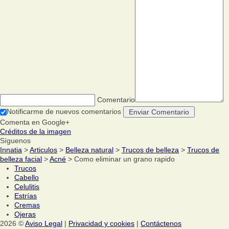
Comentario
Notificarme de nuevos comentarios
Comenta en Google+
Créditos de la imagen
Síguenos
Innatia
>
Articulos
>
Belleza natural
>
Trucos de belleza
>
Trucos de
belleza facial
>
Acné
> Como eliminar un grano rapido
Trucos
Cabello
Celulitis
Estrías
Cremas
Ojeras
2026 ©
Aviso Legal
|
Privacidad y cookies
|
Contáctenos