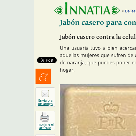
Bellez
Jabón casero para comb
Jabón casero contra la celul
Una usuaria tuvo a bien acerca
aquellas mujeres que sufren de ce
de naranja, que puedes poner en
hogar.
Menéalo
Envíalo a
un amigo
Imprime el
artículo