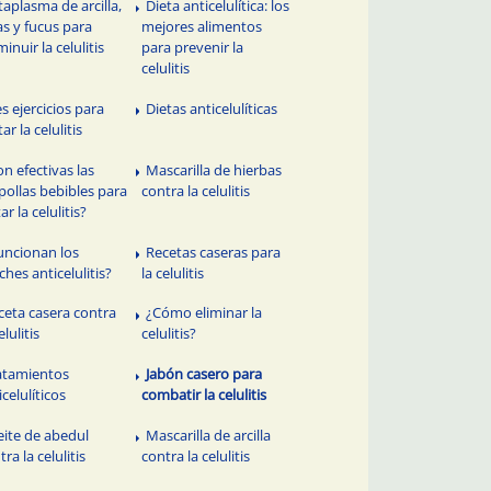
taplasma de arcilla,
Dieta anticelulítica: los
as y fucus para
mejores alimentos
minuir la celulitis
para prevenir la
celulitis
es ejercicios para
Dietas anticelulíticas
ar la celulitis
on efectivas las
Mascarilla de hierbas
ollas bebibles para
contra la celulitis
ar la celulitis?
uncionan los
Recetas caseras para
ches anticelulitis?
la celulitis
ceta casera contra
¿Cómo eliminar la
elulitis
celulitis?
atamientos
Jabón casero para
icelulíticos
combatir la celulitis
eite de abedul
Mascarilla de arcilla
tra la celulitis
contra la celulitis