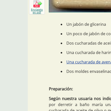
Envíatelo
en pdf
Un jabón de glicerina
Un poco de jabón de c
Dos cucharadas de aceit
Una cucharada de hari
Una cucharada de aven
Dos moldes envaselina
Preparación:
Según nuestra usuaria nos indic
por derretir a baño maría una
cucharada de aceite de oliva o g