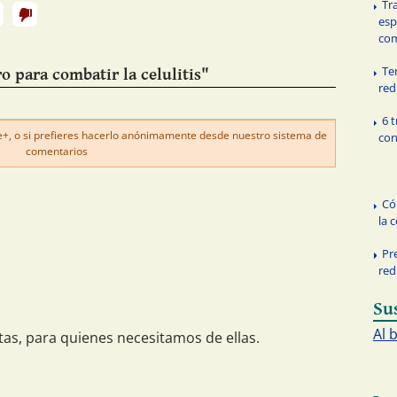
Tr
esp
com
Te
o para combatir la celulitis"
redu
6 
, o si prefieres hacerlo anónimamente desde nuestro sistema de
con
comentarios
Có
la c
Pr
redu
Su
Al 
tas, para quienes necesitamos de ellas.