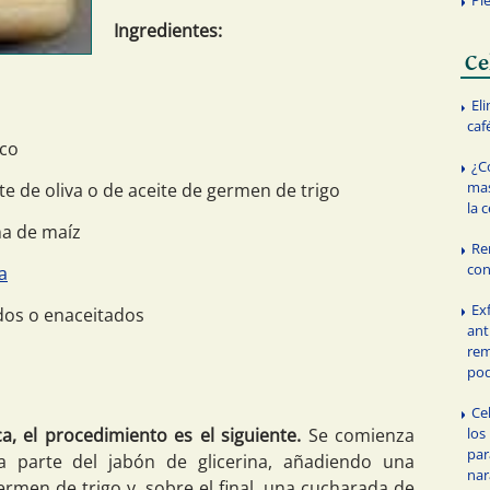
Ingredientes:
Ce
Eli
caf
oco
¿C
mas
e de oliva o de aceite de germen de trigo
la c
na de maíz
Re
con
a
Ex
dos o enaceitados
ant
rem
po
Ce
los
a, el procedimiento es el siguiente.
Se comienza
par
 parte del jabón de glicerina, añadiendo una
nar
ermen de trigo y, sobre el final, una cucharada de