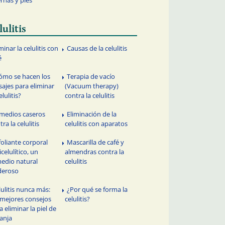
lulitis
minar la celulitis con
Causas de la celulitis
é
ómo se hacen los
Terapia de vacío
ajes para eliminar
(Vacuum therapy)
elulitis?
contra la celulitis
medios caseros
Eliminación de la
tra la celulitis
celulitis con aparatos
foliante corporal
Mascarilla de café y
icelulítico, un
almendras contra la
edio natural
celulitis
deroso
lulitis nunca más:
¿Por qué se forma la
 mejores consejos
celulitis?
a eliminar la piel de
anja