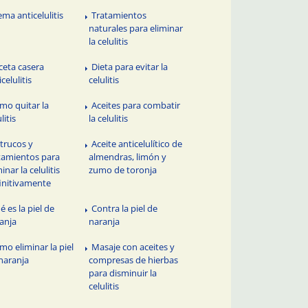
ema anticelulitis
Tratamientos
naturales para eliminar
la celulitis
ceta casera
Dieta para evitar la
celulitis
celulitis
mo quitar la
Aceites para combatir
litis
la celulitis
 trucos y
Aceite anticelulítico de
tamientos para
almendras, limón y
inar la celulitis
zumo de toronja
initivamente
é es la piel de
Contra la piel de
anja
naranja
mo eliminar la piel
Masaje con aceites y
naranja
compresas de hierbas
para disminuir la
celulitis