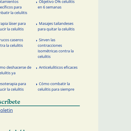
atamientos
Objetivo O% celulitis
ecíficos para
en 6 semanas
batir la celulitis
rapia láser para
Masajes tailandeses
cir la celulitis
para quitar la celulitis
trucos caseros
Sirven las
tra la celulitis
contracciones
isométricas contra la
celulitis
mo deshacerse de
Anticeluliticos eficaces
elulitis ya
esoterapia para
Cómo combatir la
cir la celulitis
celulitis para siempre
scríbete
boletin