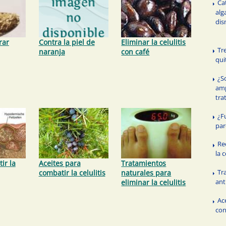
Ca
alg
dis
rar
Contra la piel de
Eliminar la celulitis
Tr
naranja
con café
quit
¿S
amp
trat
¿F
par
Re
la c
ir la
Aceites para
Tratamientos
Tr
combatir la celulitis
naturales para
ant
eliminar la celulitis
Ac
con