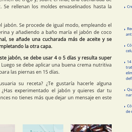
. Se rellenan los moldes envaselinados hasta la
Cr
el jabón. Se procede de igual modo, empleando el
Re
cerina y añadiendo a baño maría el jabón de coco
anti
inal, se añade una cucharada más de aceite y se
Có
ompletando la otra capa.
celu
te jabón, se debe usar 4 o 5 días y resulta super
14
Luego se debe aplicar una buena crema nutritiva
tra
ara las piernas en 15 días.
elim
def
usuaria su receta? ¿Te gustaría hacerle alguna
Qu
? ¿Has experimentado el jabón y quieres dar tu
nar
onces no tienes más que dejar un mensaje en este
Có
de 