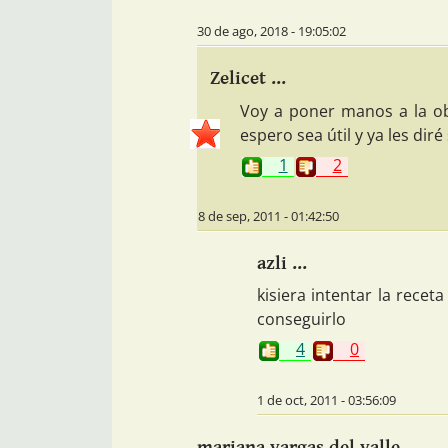
30 de ago, 2018 - 19:05:02
Zelicet ...
Voy a poner manos a la o
espero sea útil y ya les diré
1
2
8 de sep, 2011 - 01:42:50
azli ...
kisiera intentar la rece
conseguirlo
4
0
1 de oct, 2011 - 03:56:09
mariana vargas del valle ...