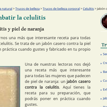
a natural
>
Trucos de belleza
>
Trucos de belleza corporal
>
Celulitis
> Jabón c
atir la celulitis
itis y piel de naranja
rnos una más que interesante receta para todas
lulitis. Se trata de un jabón casero contra la piel
Tr
 práctica cuando gustes y fabricado en tu propio
Se
Cr
Una de nuestras lectoras nos dejó
una receta más que interesante
Ba
para todas las mujeres que padecen
Cu
de piel de naranja: un
jabón casero
contra la celulitis
. Aquí tienes la
Ex
receta para su preparación, que
podrás poner en práctica cuando
Ja
gustes.
Pi