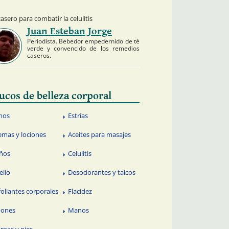
asero para combatir la celulitis
Juan Esteban Jorge
Periodista. Bebedor empedernido de té
verde y convencido de los remedios
caseros.
ucos de belleza corporal
nos
Estrías
emas y lociones
Aceites para masajes
ños
Celulitis
ello
Desodorantes y talcos
foliantes corporales
Flacidez
bones
Manos
ernas y pies