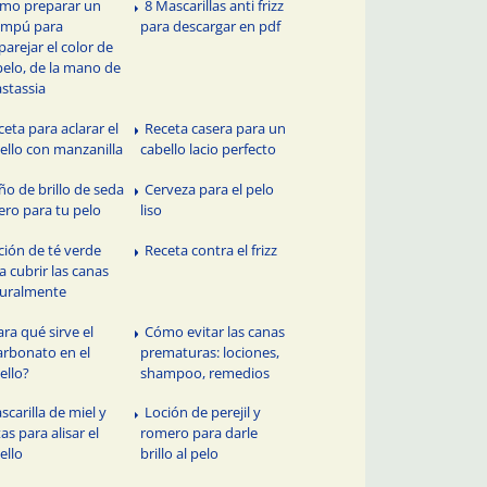
mo preparar un
8 Mascarillas anti frizz
ampú para
para descargar en pdf
arejar el color de
pelo, de la mano de
stassia
ceta para aclarar el
Receta casera para un
ello con manzanilla
cabello lacio perfecto
ño de brillo de seda
Cerveza para el pelo
ero para tu pelo
liso
ción de té verde
Receta contra el frizz
a cubrir las canas
uralmente
ara qué sirve el
Cómo evitar las canas
arbonato en el
prematuras: lociones,
ello?
shampoo, remedios
scarilla de miel y
Loción de perejil y
tas para alisar el
romero para darle
ello
brillo al pelo