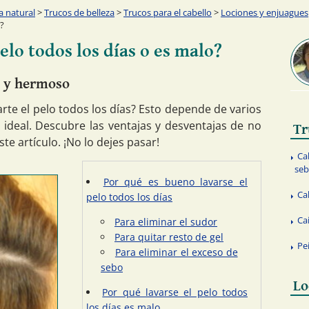
a natural
>
Trucos de belleza
>
Trucos para el cabello
>
Lociones y enjuagues
?
elo todos los días o es malo?
o y hermoso
rte el pelo todos los días? Esto depende de varios
 ideal. Descubre las ventajas y desventajas de no
Tr
ste artículo. ¡No lo dejes pasar!
Ca
seb
Por qué es bueno lavarse el
Ca
pelo todos los días
Ca
Para eliminar el sudor
Para quitar resto de gel
Pe
Para eliminar el exceso de
sebo
Lo
Por qué lavarse el pelo todos
los días es malo