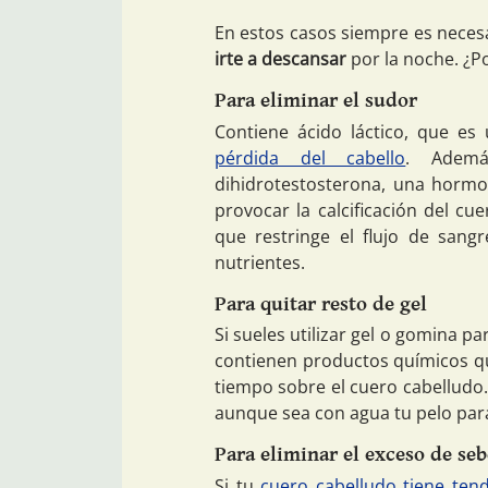
En estos casos siempre es neces
irte a descansar
por la noche. ¿Po
Para eliminar el sudor
Contiene ácido láctico, que e
pérdida del cabello
. Ademá
dihidrotestosterona, una horm
provocar la calcificación del cu
que restringe el flujo de sangr
nutrientes.
Para quitar resto de gel
Si sueles utilizar gel o gomina p
contienen productos químicos 
tiempo sobre el cuero cabelludo
aunque sea con agua tu pelo para 
Para eliminar el exceso de se
Si tu
cuero cabelludo tiene ten