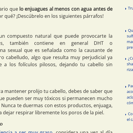
Tr
ario que
lo enjuagues al menos con agua antes de
r qué? ¡Descúbrelo en los siguientes párrafos!
Qu
s un compuesto natural que puede provocarte la
sul
mar
s, también contiene en general DHT o
pre
ona sexual que es señalada como la causante de
ero cabelludo, algo que resulta muy perjudicial ya
¿C
sha
e a los folículos pilosos, dejando tu cabello sin
riz
Pa
ara mantener prolijo tu cabello, debes de saber que
aco
acl
que pueden ser muy tóxicos si permanecen mucho
cóm
. Nunca te duermas con estos productos, enjuaga,
dejar respirar libremente los poros de la piel.
Co
el 
bo
dencia a ser muy graso
, considera una vez al día