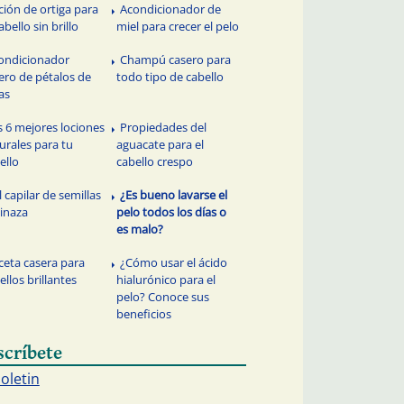
ción de ortiga para
Acondicionador de
abello sin brillo
miel para crecer el pelo
ondicionador
Champú casero para
ero de pétalos de
todo tipo de cabello
as
s 6 mejores lociones
Propiedades del
urales para tu
aguacate para el
ello
cabello crespo
l capilar de semillas
¿Es bueno lavarse el
linaza
pelo todos los días o
es malo?
ceta casera para
¿Cómo usar el ácido
ellos brillantes
hialurónico para el
pelo? Conoce sus
beneficios
scríbete
boletin