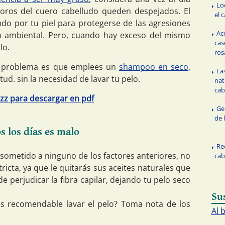
Lo
poros del cuero cabelludo queden despejados. El
el c
tado por tu piel para protegerse de las agresiones
Ac
ón ambiental. Pero, cuando hay exceso del mismo
cas
lo.
ros
te problema es que emplees un
shampoo en seco
,
La
tud. sin la necesidad de lavar tu pelo.
nat
cab
rizz para descargar en pdf
Ge
de 
s los días es malo
Re
 sometido a ninguno de los factores anteriores, no
cab
ricta, ya que le quitarás sus aceites naturales que
e perjudicar la fibra capilar, dejando tu pelo seco
Su
es recomendable lavar el pelo? Toma nota de los
Al 