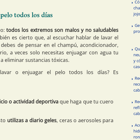
Có
cha
joj
pelo todos los días
Ge
o:
todos los extremos son malos y no saludables
pro
bién es cierto que, al escuchar hablar de lavar el
 debes de pensar en el champú, acondicionador,
Qu
rio, a veces solo necesitas enjuagar con agua tu
neu
 a eliminar sustancias tóxicas.
y c
cas
lavar o enjuagar el pelo todos los días? Es
Re
rec
cab
icio o actividad deportiva
que haga que tu cuero
Re
ref
cab
sto
utilizas a diario geles
, ceras o aerosoles para
Ac
hid
ro