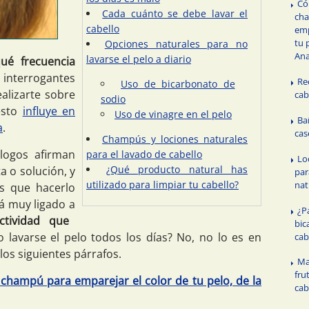
Có
Cada cuánto se debe lavar el
ch
cabello
emp
tu 
Opciones naturales para no
Ana
lavarse el pelo a diario
ué frecuencia
interrogantes
Re
Uso de bicarbonato de
alizarte sobre
cab
sodio
esto
influye en
Uso de vinagre en el pelo
Ba
a
.
cas
Champús y lociones naturales
logos afirman
para el lavado de cabello
Lo
¿Qué producto natural has
a o solución, y
par
utilizado para limpiar tu cabello?
nat
s que hacerlo
á muy ligado a
¿P
ctividad que
bic
o lavarse el pelo todos los días? No, no lo es en
cab
los siguientes párrafos.
Ma
fru
hampú para emparejar el color de tu pelo, de la
cab