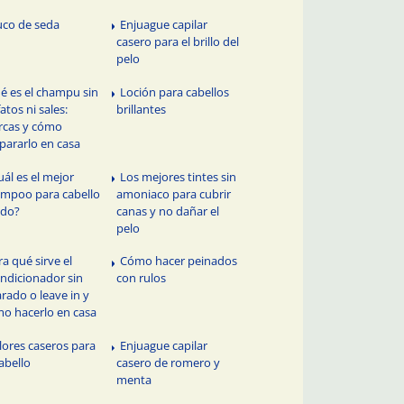
uco de seda
Enjuague capilar
casero para el brillo del
pelo
é es el champu sin
Loción para cabellos
fatos ni sales:
brillantes
cas y cómo
pararlo en casa
uál es el mejor
Los mejores tintes sin
mpoo para cabello
amoniaco para cubrir
ado?
canas y no dañar el
pelo
ra qué sirve el
Cómo hacer peinados
ndicionador sin
con rulos
arado o leave in y
o hacerlo en casa
lores caseros para
Enjuague capilar
cabello
casero de romero y
menta