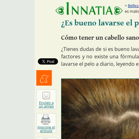
Bellez
es malo
¿Es bueno lavarse el p
Cómo tener un cabello san
¿Tienes dudas de si es bueno lava
factores y no existe una fórmula
lavarse el pelo a diario, leyendo e
Menéalo
Envíalo a
un amigo
Imprime el
artículo