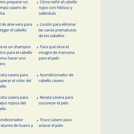
mo preparar un
Cómo teñir el cabello
mpú casero de
rojizo con hibisco y
oba
caléndula
l de aloe vera para
Loción para eliminar
teger el cabello
las canas prematuras
de los cabellos
é es un shampoo
Para qué sirve el
tro para el cabello
vinagre de manzana
ómo hacer uno
para el pelo
ero
ceta casera para
Acondicionador de
uperar el color del
cabello casero
ello
ceta casera para
Receta casera para
lejos rojizos del
oscurecer el pelo
ello
ondicionador
Truco casero para
ratante de huevo y
aclarar el pelo
n