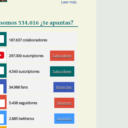
 somos 534.016 ¿te apuntas?
187.637 colaboradores
Subscríbete
297.000 suscriptores
Subscríbete
4.543 suscriptores
Hazte fan
34.988 fans
Síguenos
5.438 seguidores
Síguenos
2.885 twitteros