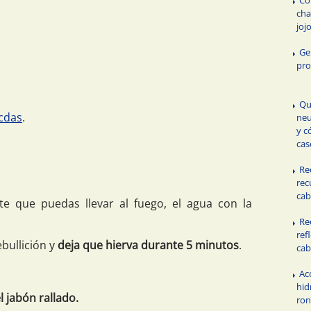
Có
cha
joj
Ge
pro
Qu
 cdas
.
neu
y c
cas
Re
rec
cab
te que puedas llevar al fuego, el agua con la
Re
ref
ebullición y
deja que hierva durante 5 minutos
.
cab
Ac
hid
l jabón rallado.
ro