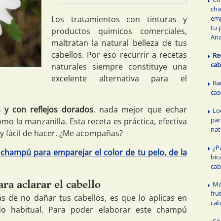
ch
Los tratamientos con tinturas y
emp
tu 
productos quimicos comerciales,
Ana
maltratan la natural belleza de tus
cabellos. Por eso recurrir a recetas
Re
cab
naturales siempre constituye una
excelente alternativa para el
Ba
cas
 y con reflejos dorados
, nada mejor que echar
Lo
par
o la manzanilla. Esta receta es práctica, efectiva
nat
 fácil de hacer. ¿Me acompañas?
¿P
hampú para emparejar el color de tu pelo, de la
bic
cab
a aclarar el cabello
Ma
fru
 de no dañar tus cabellos, es que lo aplicas en
cab
o habitual. Para poder elaborar este champú