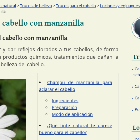
a natural
>
Trucos de belleza
>
Trucos para el cabello
>
Lociones y enjuagues
lla
l cabello con manzanilla
l cabello con manzanilla
r y dar reflejos dorados a tus cabellos, de forma
Tr
 ni productos químicos, tratamientos que dañan la
 belleza del cabello.
Ca
seb
Champú de manzanilla para
Ca
aclarar el cabello
Ca
Ingredientes
Preparación
Pe
Modo de aplicación
¿Qué tinte natural te parece
Lo
bueno para el cabello?
Có