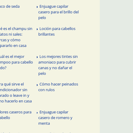
uco de seda
Enjuague capilar
casero para el brillo del
pelo
é es el champu sin
Loción para cabellos
fatos ni sales:
brillantes
cas y cómo
pararlo en casa
uál es el mejor
Los mejores tintes sin
mpoo para cabello
amoniaco para cubrir
ado?
canas y no dañar el
pelo
ra qué sirve el
Cómo hacer peinados
ndicionador sin
con rulos
arado o leave in y
o hacerlo en casa
lores caseros para
Enjuague capilar
cabello
casero de romero y
menta