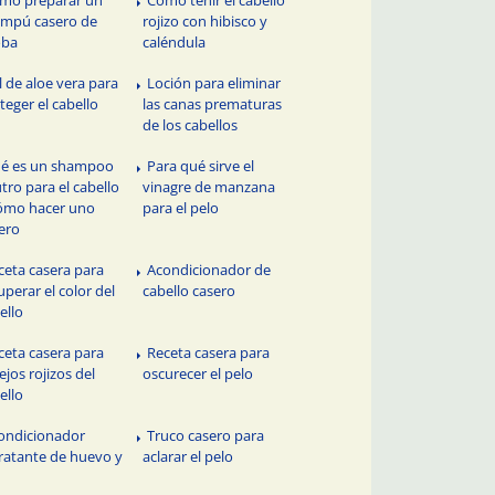
mo preparar un
Cómo teñir el cabello
mpú casero de
rojizo con hibisco y
oba
caléndula
l de aloe vera para
Loción para eliminar
teger el cabello
las canas prematuras
de los cabellos
é es un shampoo
Para qué sirve el
tro para el cabello
vinagre de manzana
ómo hacer uno
para el pelo
ero
ceta casera para
Acondicionador de
uperar el color del
cabello casero
ello
ceta casera para
Receta casera para
lejos rojizos del
oscurecer el pelo
ello
ondicionador
Truco casero para
ratante de huevo y
aclarar el pelo
n