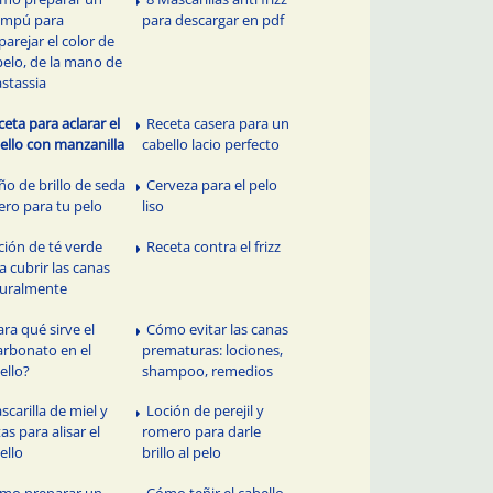
ampú para
para descargar en pdf
arejar el color de
pelo, de la mano de
stassia
ceta para aclarar el
Receta casera para un
ello con manzanilla
cabello lacio perfecto
ño de brillo de seda
Cerveza para el pelo
ero para tu pelo
liso
ción de té verde
Receta contra el frizz
a cubrir las canas
uralmente
ara qué sirve el
Cómo evitar las canas
arbonato en el
prematuras: lociones,
ello?
shampoo, remedios
scarilla de miel y
Loción de perejil y
tas para alisar el
romero para darle
ello
brillo al pelo