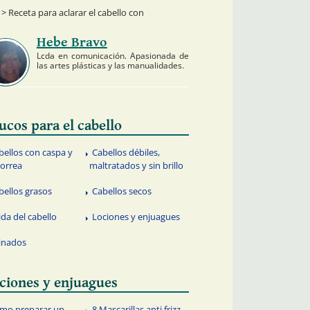
> Receta para aclarar el cabello con
Hebe Bravo
Lcda en comunicación. Apasionada de
las artes plásticas y las manualidades.
ucos para el cabello
bellos con caspa y
Cabellos débiles,
orrea
maltratados y sin brillo
bellos grasos
Cabellos secos
ida del cabello
Lociones y enjuagues
inados
ciones y enjuagues
mo preparar un
8 Mascarillas anti frizz