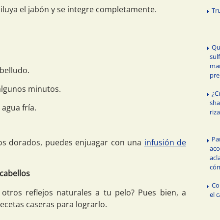
iluya el jabón y se integre completamente.
Tr
Qu
sul
mar
belludo.
pre
 algunos minutos.
¿C
sha
agua fría.
riz
Pa
ejos dorados, puedes enjuagar con una
infusión de
aco
acl
cóm
 cabellos
Co
tros reflejos naturales a tu pelo? Pues bien, a
el 
ecetas caseras para lograrlo.