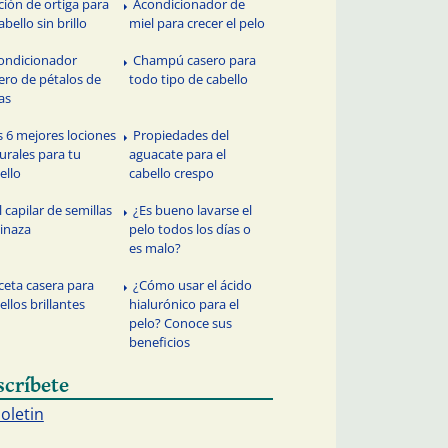
ción de ortiga para
Acondicionador de
abello sin brillo
miel para crecer el pelo
ondicionador
Champú casero para
ero de pétalos de
todo tipo de cabello
as
s 6 mejores lociones
Propiedades del
urales para tu
aguacate para el
ello
cabello crespo
l capilar de semillas
¿Es bueno lavarse el
linaza
pelo todos los días o
es malo?
ceta casera para
¿Cómo usar el ácido
ellos brillantes
hialurónico para el
pelo? Conoce sus
beneficios
scríbete
boletin