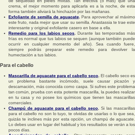
de sequedad en pieles mixtas. Tan efectiva (o más) que una
crema, el mejor momento para aplicarla es a la noche, de esta
forma también aliviará la hinchazón por las mañanas.
Exfoliante de semilla de aguacate
.
Para aprovechar al máximo
este fruto, nada mejor que usar su semilla. Anastassia te trae este
interesante y original exfoliante casero en base a ella.
Remedio para los labios secos
.
Durante las temporadas más
frías es normal que tus labios se sequen (aunque también puede
ocurrir en cualquier momento del año). Sea cuando fuere,
siempre podrás preparar este remedio para devolver la
humectación a tus labios.
Para el cabello
Mascarilla de aguacate para el cabello seco
.
El cabello seco es
un problema bastante incómodo, suele causar picazón y
descamación, más conocida como caspa. Si sufres este problema
tan común, prueba con esta potente mascarilla, la puedes realizar
en tu casa y no posee los químicos que tienen las mascarillas
comerciales.
Champú de aguacate para el cabello seco
.
Si las mascarilla
para el cabello no son lo tuyo, te olvidas de usarlas o lo que sea,
quizás te inclines más por esta opción, un champú de aguacate.
Lo debes usar en lugar del habitual y los resultados se verán a los
pocos días.