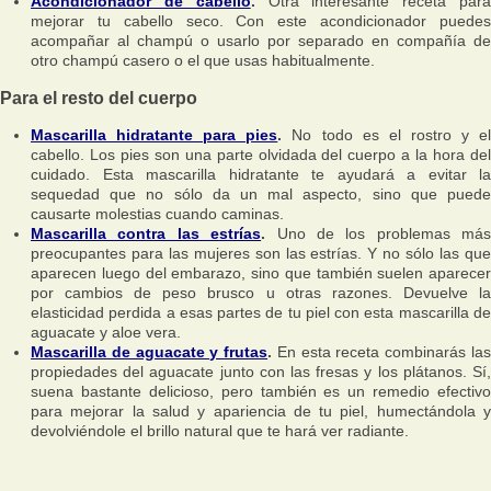
Acondicionador de cabello
.
Otra interesante receta par
mejorar tu cabello seco. Con este acondicionador puedes
acompañar al champú o usarlo por separado en compañía de
otro champú casero o el que usas habitualmente.
Para el resto del cuerpo
Mascarilla hidratante para pies
.
No todo es el rostro y e
cabello. Los pies son una parte olvidada del cuerpo a la hora del
cuidado. Esta mascarilla hidratante te ayudará a evitar la
sequedad que no sólo da un mal aspecto, sino que puede
causarte molestias cuando caminas.
Mascarilla contra las estrías
.
Uno de los problemas más
preocupantes para las mujeres son las estrías. Y no sólo las que
aparecen luego del embarazo, sino que también suelen aparecer
por cambios de peso brusco u otras razones. Devuelve la
elasticidad perdida a esas partes de tu piel con esta mascarilla de
aguacate y aloe vera.
Mascarilla de aguacate y frutas
.
En esta receta combinarás la
propiedades del aguacate junto con las fresas y los plátanos. Sí,
suena bastante delicioso, pero también es un remedio efectivo
para mejorar la salud y apariencia de tu piel, humectándola y
devolviéndole el brillo natural que te hará ver radiante.