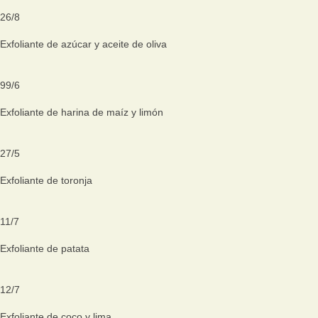
26
/
8
Exfoliante de azúcar y aceite de oliva
99
/
6
Exfoliante de harina de maíz y limón
27
/
5
Exfoliante de toronja
11
/
7
Exfoliante de patata
12
/
7
Exfoliante de coco y lima