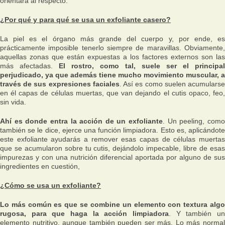
orientará al respecto.
¿Por qué y para qué se usa un exfoliante casero?
La piel es el órgano más grande del cuerpo y, por ende, es
prácticamente imposible tenerlo siempre de maravillas. Obviamente,
aquellas zonas que están expuestas a los factores externos son las
más afectadas.
El rostro, como tal, suele ser el principal
perjudicado, ya que además tiene mucho movimiento muscular, a
través de sus expresiones faciales
. Así es como suelen acumulars
en él capas de células muertas, que van dejando el cutis opaco, feo,
sin vida.
Ahí es donde entra la acción de un exfoliante
. Un peeling, com
también se le dice, ejerce una función limpiadora. Esto es, aplicándote
este exfoliante ayudarás a remover esas capas de células muertas
que se acumularon sobre tu cutis, dejándolo impecable, libre de esas
impurezas y con una nutrición diferencial aportada por alguno de sus
ingredientes en cuestión,
¿Cómo se usa un exfoliante?
Lo más común es que se combine un elemento con textura algo
rugosa, para que haga la acción limpiadora
. Y también un
elemento nutritivo, aunque también pueden ser más. Lo más normal