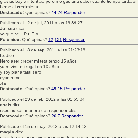
grasias boy a intentar...pero me gustaria saber cuanto tiempo tarda en
berse el crecimiento
Destacado:
Qué opinas?
44
24
Responder
Publicado el 12 de jul, 2011 a las 19:39:27
Julissa
dice...
yo que se !! P u T a
Polémico:
Qué opinas?
12
131
Responder
Publicado el 18 de sep, 2011 a las 21:23:18
liz
dice...
kiero aser crecer mi teta tengo 15 años
ya m vino mi regal en 13 años
y soy plana talal sero
ayudenme
xfa
Destacado:
Qué opinas?
49
15
Responder
Publicado el 29 de feb, 2012 a las 01:59:34
anais
dice...
esos no son manera de responder okis
Destacado:
Qué opinas?
20
7
Responder
Publicado el 15 de may, 2012 a las 12:14:12
magda
dice...
me interesa, pues mis senos son demasiados pequeños, gracias