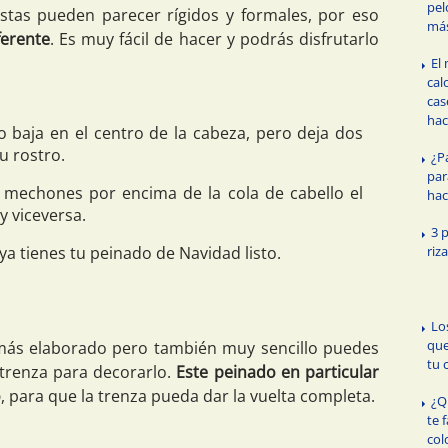
pel
stas pueden parecer rígidos y formales, por eso
má
ferente
. Es muy fácil de hacer y podrás disfrutarlo
El
cal
cas
hac
o baja en el centro de la cabeza, pero deja dos
u rostro.
¿P
par
 mechones por encima de la cola de cabello el
hac
y viceversa.
3 
ya tienes tu peinado de Navidad listo.
riz
Lo
que
más elaborado pero también muy sencillo puedes
tu 
trenza para decorarlo.
Este peinado en particular
o
, para que la trenza pueda dar la vuelta completa.
¿Q
te 
col