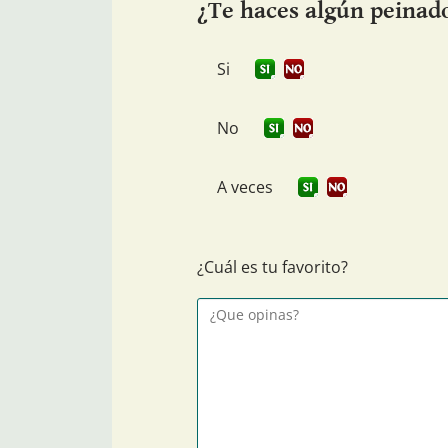
¿Te haces algún peinado
Si
No
A veces
¿Cuál es tu favorito?