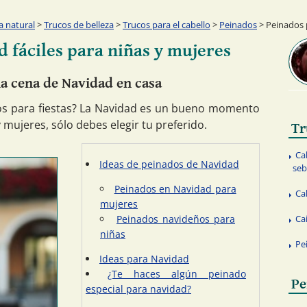
a natural
>
Trucos de belleza
>
Trucos para el cabello
>
Peinados
> Peinados p
 fáciles para niñas y mujeres
a cena de Navidad en casa
os para fiestas? La Navidad es un bueno momento
 mujeres, sólo debes elegir tu preferido.
Tr
Ca
Ideas de peinados de Navidad
seb
Peinados en Navidad para
Ca
mujeres
Peinados navideños para
Ca
niñas
Pe
Ideas para Navidad
¿Te haces algún peinado
Pe
especial para navidad?