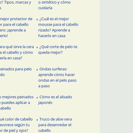
o? Tipos, marcas y
o sintético y cómo
s
cuidarla
 mejor protector de
¿Cuál es el mejor
or para el cabello
mousse para el cabello
ero: ¡aprende a
rizado? Aprende a
erlo!
hacerlo en casa
ara qué sirve la cera
¿Qué corte de pelo te
a el cabello y cómo
queda mejor?
erla en casa?
peinados para pelo
Ondas surferas:
ado
aprende cómo hacer
ondas en el pelo paso
a paso
s mejores peinados
Cómo es el alisado
 puedes aplicar a
japonés
cabello
ué color de cabello
Truco de aloe vera
favorece según tu
para desenredar el
or de piel y ojos?
cabello