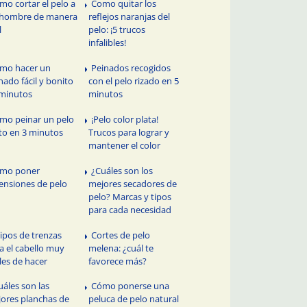
mo cortar el pelo a
Como quitar los
 hombre de manera
reflejos naranjas del
l
pelo: ¡5 trucos
infalibles!
mo hacer un
Peinados recogidos
nado fácil y bonito
con el pelo rizado en 5
minutos
minutos
mo peinar un pelo
¡Pelo color plata!
to en 3 minutos
Trucos para lograr y
mantener el color
mo poner
¿Cuáles son los
ensiones de pelo
mejores secadores de
pelo? Marcas y tipos
para cada necesidad
Tipos de trenzas
Cortes de pelo
a el cabello muy
melena: ¿cuál te
iles de hacer
favorece más?
uáles son las
Cómo ponerse una
ores planchas de
peluca de pelo natural