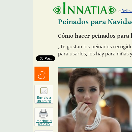
Bellez
Peinados para Navidad
Cómo hacer peinados para l
¿Te gustan los peinados recogid
para usarlos, los hay para niñas y
Menéalo
Envíalo a
un amigo
Imprime el
artículo