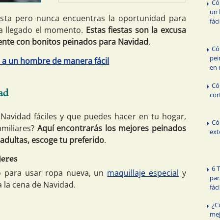
Có
un
iesta pero nunca encuentras la oportunidad para
fáci
a llegado el momento.
Estas fiestas son la excusa
erente con bonitos peinados para Navidad
.
Có
pei
o a un hombre de manera fácil
en 
Có
ad
cor
Navidad fáciles y que puedes hacer en tu hogar,
Có
amiliares?
Aquí encontrarás los mejores peinados
ext
adultas, escoge tu preferido
.
jeres
6 
 para usar ropa nueva, un
maquillaje especial
y
par
 la cena de Navidad.
fác
¿C
mej