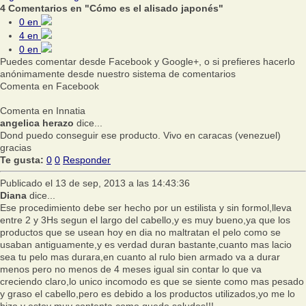
4 Comentarios en "Cómo es el alisado japonés"
0
en
4
en
0
en
Puedes comentar desde Facebook y Google+, o si prefieres hacerlo
anónimamente desde nuestro sistema de comentarios
Comenta en Facebook
Comenta en Innatia
angelica herazo
dice...
Dond puedo conseguir ese producto. Vivo en caracas (venezuel)
gracias
Te gusta:
0
0
Responder
Publicado el 13 de sep, 2013 a las 14:43:36
Diana
dice...
Ese procedimiento debe ser hecho por un estilista y sin formol,lleva
entre 2 y 3Hs segun el largo del cabello,y es muy bueno,ya que los
productos que se usean hoy en dia no maltratan el pelo como se
usaban antiguamente,y es verdad duran bastante,cuanto mas lacio
sea tu pelo mas durara,en cuanto al rulo bien armado va a durar
menos pero no menos de 4 meses igual sin contar lo que va
creciendo claro,lo unico incomodo es que se siente como mas pesado
y graso el cabello,pero es debido a los productos utilizados,yo me lo