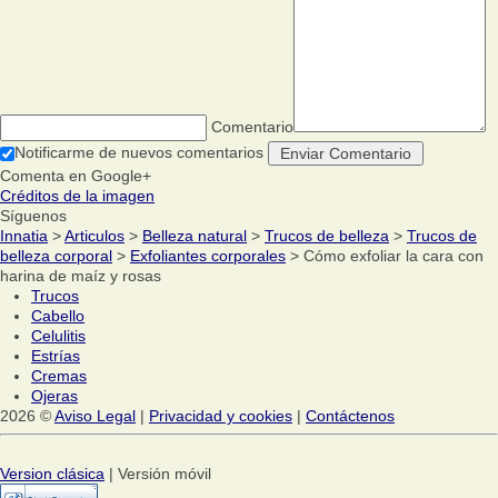
Comentario
Notificarme de nuevos comentarios
Comenta en Google+
Créditos de la imagen
Síguenos
Innatia
>
Articulos
>
Belleza natural
>
Trucos de belleza
>
Trucos de
belleza corporal
>
Exfoliantes corporales
> Cómo exfoliar la cara con
harina de maíz y rosas
Trucos
Cabello
Celulitis
Estrías
Cremas
Ojeras
2026 ©
Aviso Legal
|
Privacidad y cookies
|
Contáctenos
Version clásica
| Versión móvil