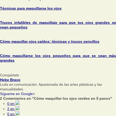
Técnicas para maquillarse los ojos
Trucos infalibles de maquillaje para que tus ojos grandes se
vean pequeños
Cómo maquillar ojos caídos: técnicas y trucos sencillos
Cómo maquillarse los ojos pequeños para que se vean más
grandes
Compártelo
Hebe Bravo
Lcda en comunicación. Apasionada de las artes plásticas y las
manualidades.
Sígueme en Google+
2 Comentarios en "Cómo maquillar los ojos verdes en 5 pasos"
0
en
2
en
0
en