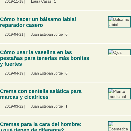
2019-11-18
|
Laura Casas
|
1
Cómo hacer un bálsamo labial
reparador casero
2019-04-21
|
Juan Esteban Jorge
|
0
Cómo usar la vaselina en las
pestañas para tenerlas más bonitas
y fuertes
2019-04-19
|
Juan Esteban Jorge
|
0
Crema con centella asiática para
marcas y cicatrices
2019-03-22
|
Juan Esteban Jorge
|
1
Cremas para la cara del hombre:
¿qué tienen de diferente?